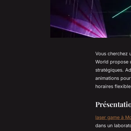
Vous cherchez u
World propose un
stratégiques. A
animations pour
horaires flexible
Présentati
laser game à Mo
dans un laborato