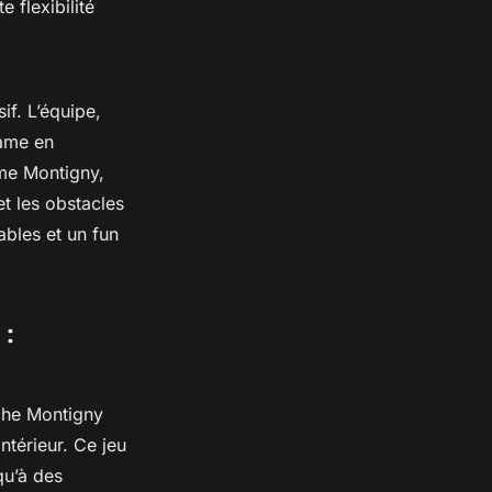
 flexibilité
if. L’équipe,
ame en
ame Montigny,
et les obstacles
bles et un fun
 :
che Montigny
ntérieur. Ce jeu
qu’à des