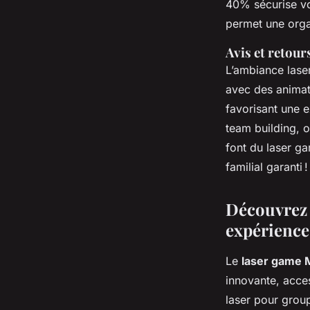
40% sécurise vot
permet une orga
Avis et retours
L’ambiance laser
avec des anima
favorisant une 
team building, o
font du laser g
familial garanti !
Découvrez 
expériences
Le
laser game 
innovante, acces
laser pour grou