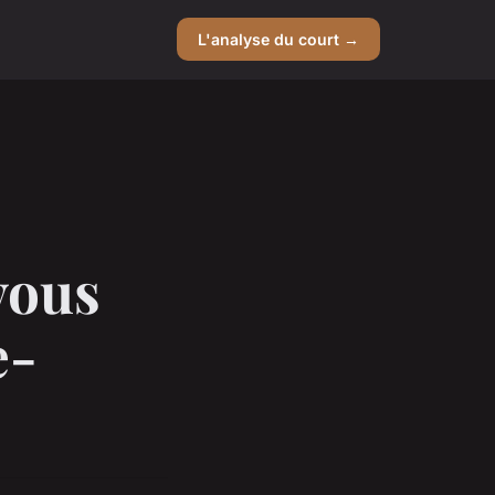
L'analyse du court →
vous
e-