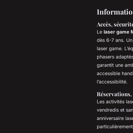
Information
Accès, sécurit
Le
laser game 
dès 6-7 ans. Un 
laser game. L’é
phasers adaptés
garantit une am
accessible handi
l’accessibilité.
Réservations, 
Les activités la
vendredis et sam
anniversaire la
particulièremen