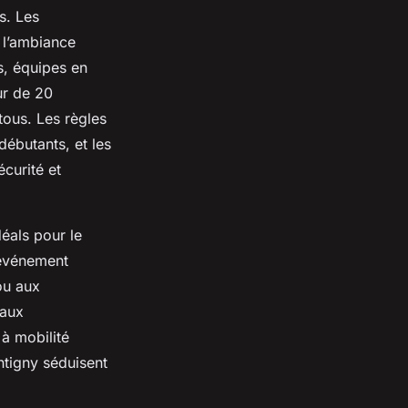
s. Les
 l’ambiance
s, équipes en
ur de 20
tous. Les règles
ébutants, et les
curité et
éals pour le
 événement
ou aux
 aux
 à mobilité
ntigny séduisent