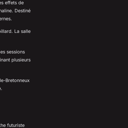
s effets de
naline. Destiné
ernes.
illard. La salle
les sessions
inant plusieurs
-le-Bretonneux
e.
he futuriste