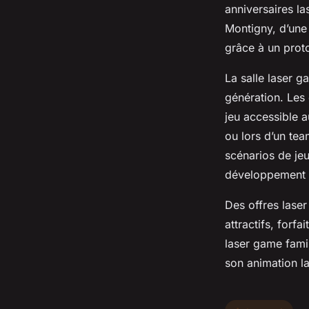
anniversaires l
Montigny, d’une 
grâce à un prot
La salle laser g
génération. Les
jeu accessible 
ou lors d’un te
scénarios de jeu
développement de
Des offres laser
attractifs, forf
laser game famil
son animation l