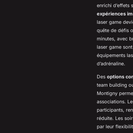
enrichi d’effets
expériences i
laser game devie
quête de défis 
minutes, avec br
laser game sont
équipements las
d’adrénaline.
Des
options co
team building o
Montigny permet
associations. L
participants, re
réduite. Les so
par leur flexibili