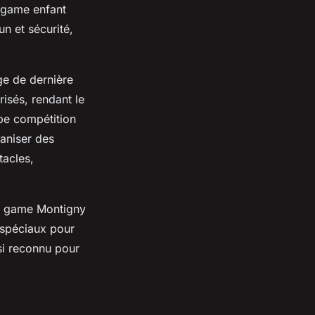
r game enfant
n et sécurité,
ge de dernière
isés, rendant le
ipe compétition
aniser des
tacles,
ser game Montigny
 spéciaux pour
ssi reconnu pour