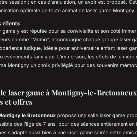
re session ; en cas d’annulation, un avoir est proposé. Cette
nisation optimale de toute animation laser game Montigny.
 clients
 game y est réputée pour sa convivialité et son côté immers
teurs comme “Momo”, accompagne chaque groupe laser g
expérience ludique, idéale pour anniversaire enfant laser g
u événements familiaux. L’immersion, les effets de lumière 
ame Montigny un choix privilégié pour des souvenirs mémora
le laser game à Montigny-le-Bretonneux
 et offres
Montigny le Bretonneux
propose une salle laser game pro
sible dès l’âge de 7 ans, pour des séances entièrement en i
pes s’adapte aussi bien à une laser game soirée entre amis 