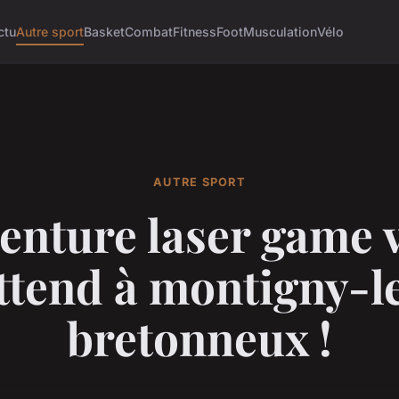
ctu
Autre sport
Basket
Combat
Fitness
Foot
Musculation
Vélo
AUTRE SPORT
venture laser game 
ttend à montigny-l
bretonneux !