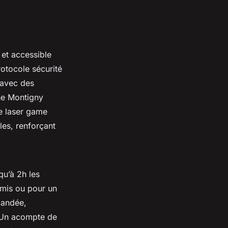
et accessible
rotocole sécurité
 avec des
he Montigny
le laser game
les, renforçant
qu’à 2h les
 amis ou pour un
mandée,
. Un acompte de