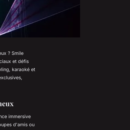
eux ? Smile
ciaux et défis
ling, karaoké et
xclusives,
neux
nce immersive
roupes d'amis ou