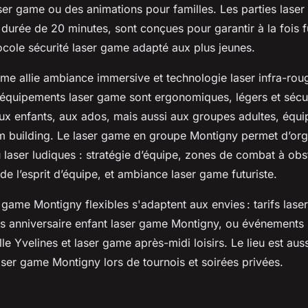
aser game ou des animations pour familles. Les parties lase
durée de 20 minutes, sont conçues pour garantir à la fois fu
ocole sécurité laser game adapté aux plus jeunes.
ame allie ambiance immersive et technologie laser infra-rou
 équipements laser game sont ergonomiques, légers et sécur
aux enfants, aux ados, mais aussi aux groupes adultes, équ
am building. Le laser game en groupe Montigny permet d’org
 laser ludiques : stratégie d’équipe, zones de combat à obs
 l’esprit d’équipe, et ambiance laser game futuriste.
 game Montigny flexibles s'adaptent aux envies : tarifs la
aits anniversaire enfant laser game Montigny, ou événements
le Yvelines et laser game après-midi loisirs. Le lieu est au
aser game Montigny lors de tournois et soirées privées.