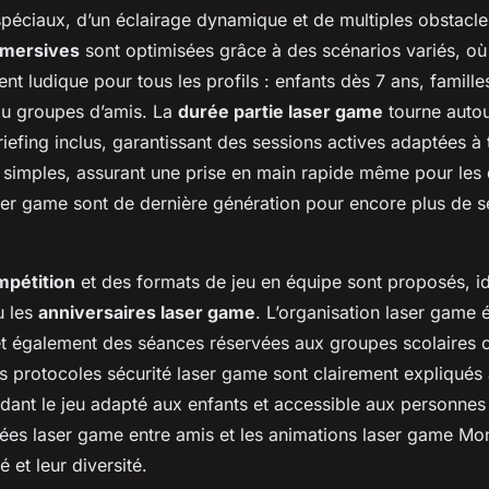
 spéciaux, d’un éclairage dynamique et de multiples obstacle
mmersives
sont optimisées grâce à des scénarios variés, où
nt ludique pour tous les profils : enfants dès 7 ans, famille
ou groupes d’amis. La
durée partie laser game
tourne auto
iefing inclus, garantissant des sessions actives adaptées à 
 simples, assurant une prise en main rapide même pour les d
er game sont de dernière génération pour encore plus de sé
mpétition
et des formats de jeu en équipe sont proposés, id
u les
anniversaires laser game
. L’organisation laser game
 également des séances réservées aux groupes scolaires 
es protocoles sécurité laser game sont clairement expliqués
ndant le jeu adapté aux enfants et accessible aux personnes
irées laser game entre amis et les animations laser game Mo
té et leur diversité.